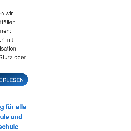
n wir
tfällen
nnen:
r mit
isation
Sturz oder
ERLESEN
 für alle
ule und
schule