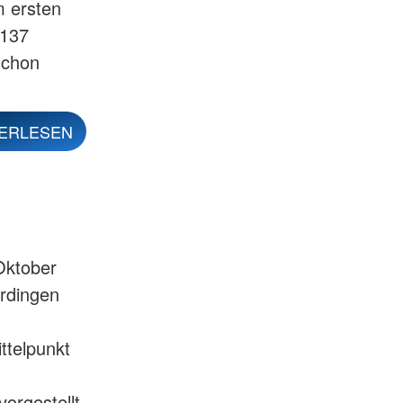
m ersten
 137
schon
ERLESEN
Oktober
erdingen
ttelpunkt
orgestellt,