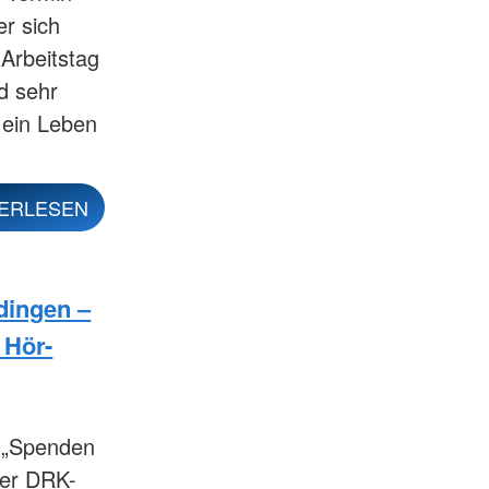
er sich
 Arbeitstag
rd sehr
 ein Leben
ERLESEN
dingen –
 Hör-
 „Spenden
der DRK-