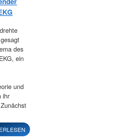
ender
 EKG
drehte
 gesagt
Thema des
EKG, ein
orie und
 ihr
. Zunächst
ERLESEN