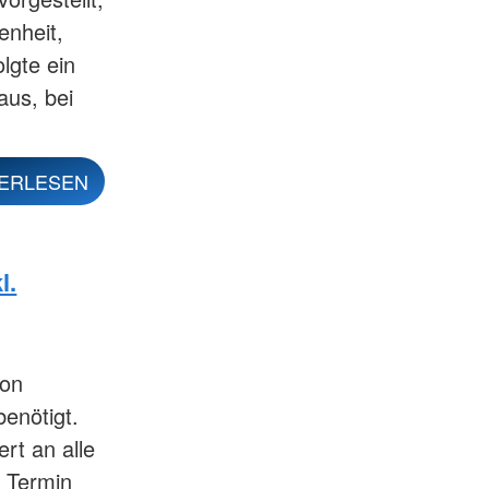
enheit,
lgte ein
us, bei
ERLESEN
l.
von
enötigt.
rt an alle
n Termin