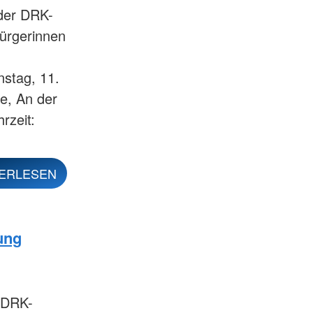
der DRK-
Bürgerinnen
nstag, 11.
e, An der
rzeit:
ERLESEN
ung
m DRK-