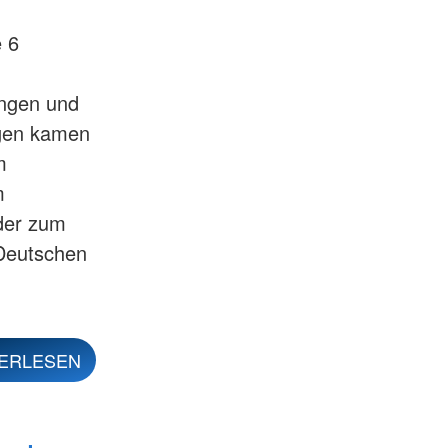
e 6
ingen und
gen kamen
m
m
 der zum
Deutschen
ERLESEN