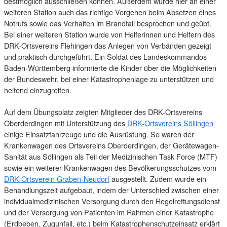
bestmöglich ausschließen können. Außerdem wurde hier an einer
weiteren Station auch das richtige Vorgehen beim Absetzen eines
Notrufs sowie das Verhalten im Brandfall besprochen und geübt.
Bei einer weiteren Station wurde von Helferinnen und Helfern des
DRK-Ortsvereins Flehingen das Anlegen von Verbänden gezeigt
und praktisch durchgeführt. Ein Soldat des Landeskommandos
Baden-Württemberg informierte die Kinder über die Möglichkeiten
der Bundeswehr, bei einer Katastrophenlage zu unterstützen und
helfend einzugreifen.
Auf dem Übungsplatz zeigten Mitglieder des DRK-Ortsvereins
Oberderdingen mit Unterstützung des
DRK-Ortsvereins Söllingen
einige Einsatzfahrzeuge und die Ausrüstung. So waren der
Krankenwagen des Ortsvereins Oberderdingen, der Gerätewagen-
Sanität aus Söllingen als Teil der Medizinischen Task Force (MTF)
sowie ein weiterer Krankenwagen des Bevölkerungsschutzes vom
DRK-Ortsverein Graben-Neudorf
ausgestellt. Zudem wurde ein
Behandlungszelt aufgebaut, indem der Unterschied zwischen einer
individualmedizinischen Versorgung durch den Regelrettungsdienst
und der Versorgung von Patienten im Rahmen einer Katastrophe
(Erdbeben, Zugunfall, etc.) beim Katastrophenschutzeinsatz erklärt