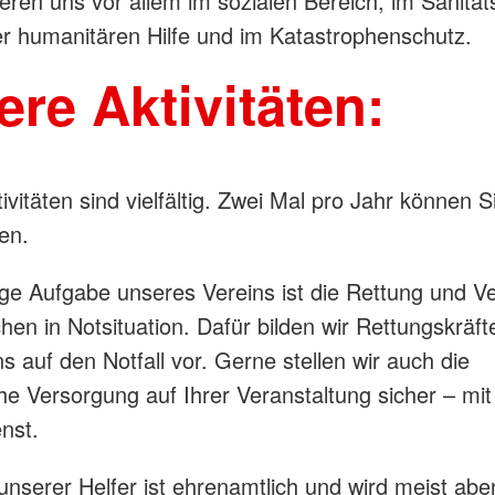
eren uns vor allem im sozialen Bereich, im Sanität
er humanitären Hilfe und im Katastrophenschutz.
re Aktivitäten:
vitäten sind vielfältig. Zwei Mal pro Jahr können S
en.
ige Aufgabe unseres Vereins ist die Rettung und V
en in Notsituation. Dafür bilden wir Rettungskräf
s auf den Notfall vor. Gerne stellen wir auch die
he Versorgung auf Ihrer Veranstaltung sicher – mi
enst.
 unserer Helfer ist ehrenamtlich und wird meist ab