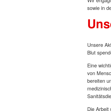
Wir engagi
sowie in d
Unse
Unsere Akti
Blut spend
Eine wicht
von Mensch
bereiten un
medizinisc
Sanitätsdi
Die Arbeit