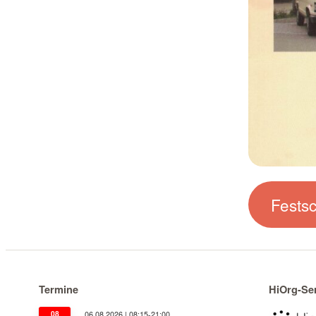
Fests
Termine
HiOrg-Se
08
06.08.2026 | 08:15-21:00