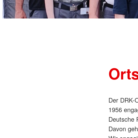
Ort
Der DRK-Or
1956 enga
Deutsche R
Davon gehö