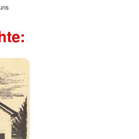
uns
hte: